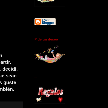
Pide un deseo
n
rtir.
 decidí,
ue sean
...
s guste
ambién.