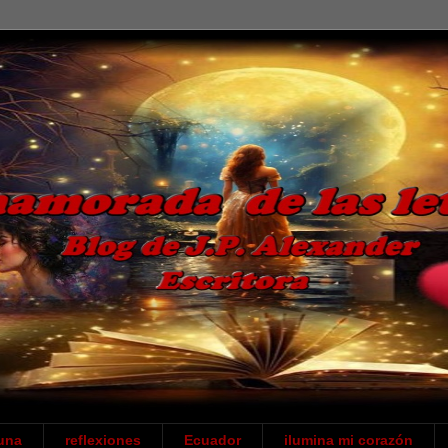
una
reflexiones
Ecuador
ilumina mi corazón