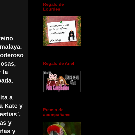
Regalo de
Lourdes
reino
imalaya.
poderoso
iosas,
Regalo de Ariel
 la
bada.
ita a
a Kate y
Premio de
estias`,
acompañame
as y
añas y