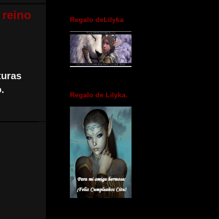
 reino
Regalo deLilyka
turas
.
Regalo de Lilyka.