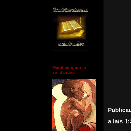
Manifiesto por la
solidaridad
Publica
a la/s
1: