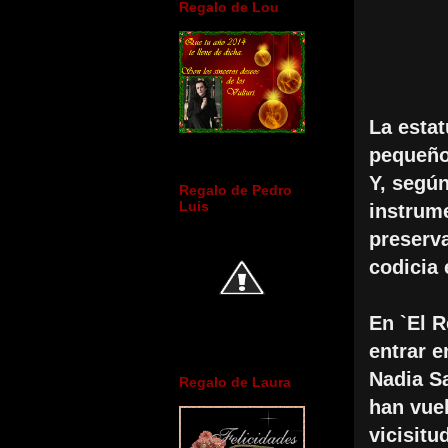
Regalo de Lou
La esta
pequeño 
Y, según
Regalo de Pedro
Luis
instrume
preserva
codicia 
En `El R
entrar e
Nadia Sa
Regalo de Laura
han vuel
vicisitu