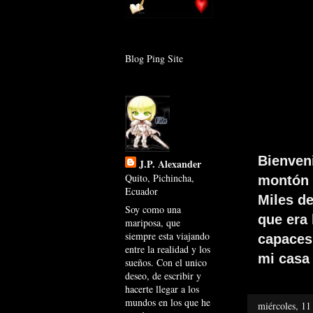
Blog Ping Site
Bienven
J.P. Alexander
Quito, Pichincha,
montón 
Ecuador
Miles d
Soy como una
que era
mariposa, que
siempre esta viajando
capaces 
entre la realidad y los
mi casa 
sueños. Con el unico
deseo, de escribir y
hacerte llegar a los
mundos en los que he
miércoles, 11