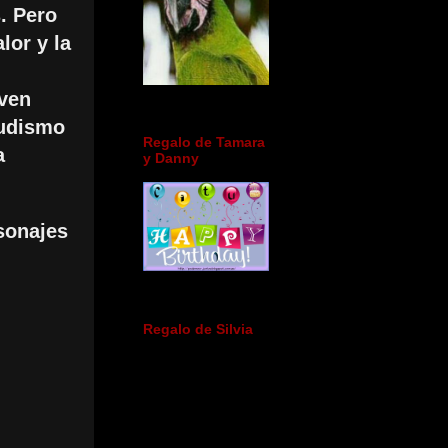
. Pero
lor y la
oven
budismo
Regalo de Tamara
a
y Danny
rsonajes
Regalo de Silvia