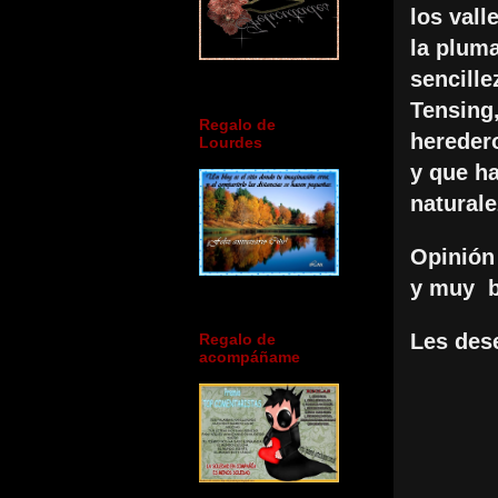
los val
la pluma
sencille
Tensing,
Regalo de
heredero
Lourdes
y que ha
naturale
Opinión
y muy
Les des
Regalo de
acompáñame