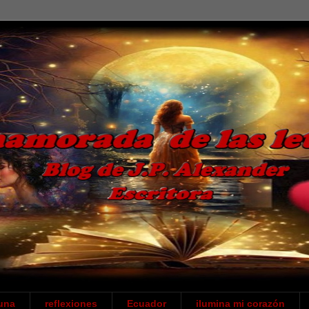
una
reflexiones
Ecuador
ilumina mi corazón