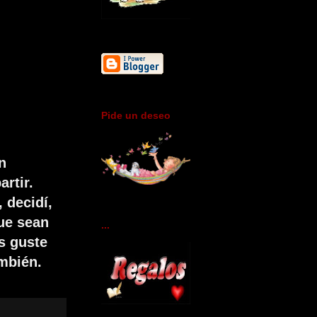
Pide un deseo
n
rtir.
 decidí,
ue sean
...
s guste
ambién.