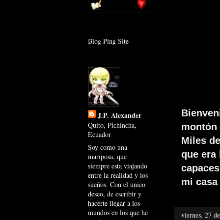
Blog Ping Site
Bienven
J.P. Alexander
Quito, Pichincha,
montón 
Ecuador
Miles d
Soy como una
que era
mariposa, que
siempre esta viajando
capaces 
entre la realidad y los
mi casa 
sueños. Con el unico
deseo, de escribir y
hacerte llegar a los
mundos en los que he
viernes, 27 d