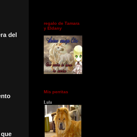
regalo de Tamara
y Eldany
ra del
Mis perritas
ento
Lulu
 que