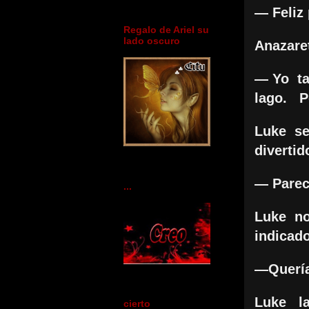
— Feliz
Regalo de Ariel su
lado oscuro
Anazare
— Yo ta
lago. Pe
Luke se
diverti
— Pare
...
Luke no
indicado
—Quería
Luke la
cierto