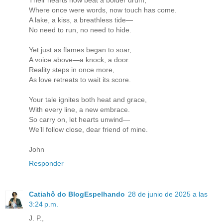
Their hearts now beat a bolder drum,
Where once were words, now touch has come.
A lake, a kiss, a breathless tide—
No need to run, no need to hide.
Yet just as flames began to soar,
A voice above—a knock, a door.
Reality steps in once more,
As love retreats to wait its score.
Your tale ignites both heat and grace,
With every line, a new embrace.
So carry on, let hearts unwind—
We’ll follow close, dear friend of mine.
John
Responder
Catiahô do BlogEspelhando
28 de junio de 2025 a las
3:24 p.m.
J. P.,