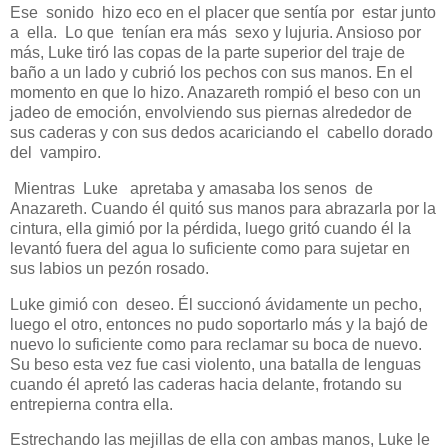
Ese sonido hizo eco en el placer que sentía por estar junto
a ella. Lo que tenían era más sexo y lujuria. Ansioso por
más, Luke tiró las copas de la parte superior del traje de
baño a un lado y cubrió los pechos con sus manos. En el
momento en que lo hizo. Anazareth rompió el beso con un
jadeo de emoción, envolviendo sus piernas alrededor de
sus caderas y con sus dedos acariciando el cabello dorado
del vampiro.
Mientras Luke apretaba y amasaba los senos de
Anazareth. Cuando él quitó sus manos para abrazarla por la
cintura, ella gimió por la pérdida, luego gritó cuando él la
levantó fuera del agua lo suficiente como para sujetar en
sus labios un pezón rosado.
Luke gimió con deseo. Él succionó ávidamente un pecho,
luego el otro, entonces no pudo soportarlo más y la bajó de
nuevo lo suficiente como para reclamar su boca de nuevo.
Su beso esta vez fue casi violento, una batalla de lenguas
cuando él apretó las caderas hacia delante, frotando su
entrepierna contra ella.
Estrechando las mejillas de ella con ambas manos, Luke le